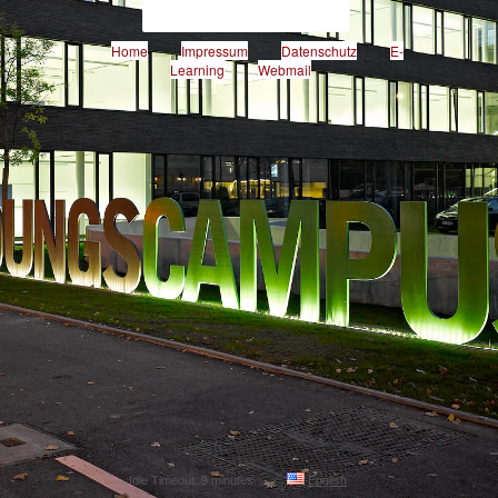
Home
Impressum
Datenschutz
E-
Learning
Webmail
Idle Timeout: 9 minutes
English